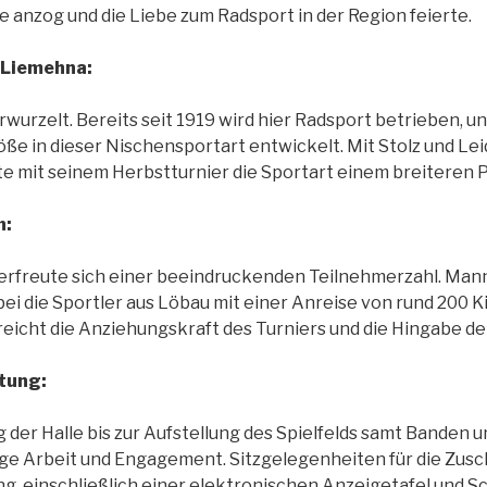
e anzog und die Liebe zum Radsport in der Region feierte.
n Liemehna:
erwurzelt. Bereits seit 1919 wird hier Radsport betrieben, u
öße in dieser Nischensportart entwickelt. Mit Stolz und Le
hte mit seinem Herbstturnier die Sportart einem breiteren
n:
 erfreute sich einer beeindruckenden Teilnehmerzahl. Ma
ei die Sportler aus Löbau mit einer Anreise von rund 200
reicht die Anziehungskraft des Turniers und die Hingabe de
tung:
 der Halle bis zur Aufstellung des Spielfelds samt Banden u
ge Arbeit und Engagement. Sitzgelegenheiten für die Zusc
g, einschließlich einer elektronischen Anzeigetafel und Sc