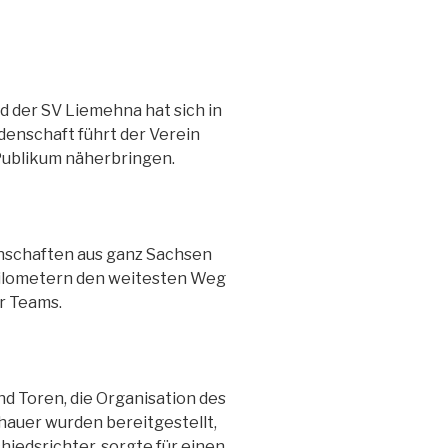
nd der SV Liemehna hat sich in
idenschaft führt der Verein
 Publikum näherbringen.
nnschaften aus ganz Sachsen
 Kilometern den weitesten Weg
r Teams.
nd Toren, die Organisation des
hauer wurden bereitgestellt,
hiedsrichter, sorgte für einen