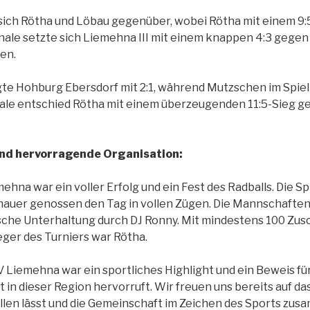
sich Rötha und Löbau gegenüber, wobei Rötha mit einem 9:5
inale setzte sich Liemehna III mit einem knappen 4:3 geg
gen.
egte Hohburg Ebersdorf mit 2:1, während Mutzschen im Spiel
le entschied Rötha mit einem überzeugenden 11:5-Sieg geg
nd hervorragende Organisation:
ehna war ein voller Erfolg und ein Fest des Radballs. Die 
auer genossen den Tag in vollen Zügen. Die Mannschaften
ische Unterhaltung durch DJ Ronny. Mit mindestens 100 Zus
eger des Turniers war Rötha.
 Liemehna war ein sportliches Highlight und ein Beweis fü
in dieser Region hervorruft. Wir freuen uns bereits auf da
llen lässt und die Gemeinschaft im Zeichen des Sports zus