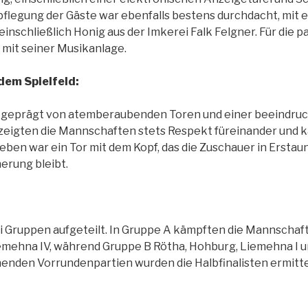
rpflegung der Gäste war ebenfalls bestens durchdacht, mit
einschließlich Honig aus der Imkerei Falk Felgner. Für die 
mit seiner Musikanlage.
dem Spielfeld:
en geprägt von atemberaubenden Toren und einer beeindru
eigten die Mannschaften stets Respekt füreinander und kä
en war ein Tor mit dem Kopf, das die Zuschauer in Erstaun
nerung bleibt.
i Gruppen aufgeteilt. In Gruppe A kämpften die Mannschaf
iemehna IV, während Gruppe B Rötha, Hohburg, Liemehna I u
annenden Vorrundenpartien wurden die Halbfinalisten ermitte