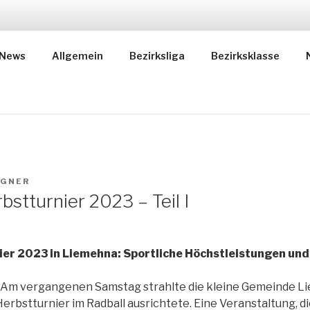
RADBALLCLUB LIEM
 auf Instagram und verpasse
News
Allgemein
Bezirksliga
Bezirksklasse
Tradition seit 1919
LGNER
bstturnier 2023 – Teil I
er 2023 in Liemehna: Sportliche Höchstleistungen un
 Am vergangenen Samstag strahlte die kleine Gemeinde Li
erbstturnier im Radball ausrichtete. Eine Veranstaltung, d