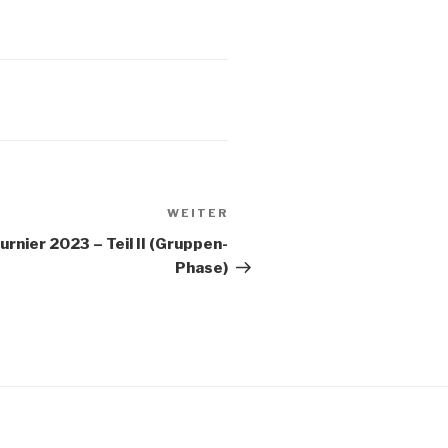
WEITER
Nächster
Beitrag
rnier 2023 – Teil II (Gruppen-
Phase)