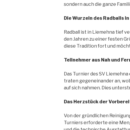
sondern auch die ganze Famili
Die Wurzeln des Radballs i
Radball ist in Liemehna tief v
den Jahren zu einer festen Gr
diese Tradition fort und möc
Teilnehmer aus Nah und Fer
Das Turnier des SV Liemehna
traten gegeneinander an, wob
auf sich nahmen. Dies unterst
Das Herzstück der Vorberei
Von der gründlichen Reinigung
Turniers erforderte eine Men
und die technische Ausstattun