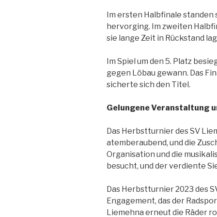
Im ersten Halbfinale standen 
hervorging. Im zweiten Halbf
sie lange Zeit in Rückstand la
Im Spiel um den 5. Platz besi
gegen Löbau gewann. Das Fina
sicherte sich den Titel.
Gelungene Veranstaltung u
Das Herbstturnier des SV Liem
atemberaubend, und die Zusch
Organisation und die musikal
besucht, und der verdiente Si
Das Herbstturnier 2023 des SV
Engagement, das der Radsport 
Liemehna erneut die Räder ro