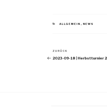
KATEGORIEN
ALLGEMEIN
,
NEWS
Beitragsnavigation
ZURÜCK
Vorheriger
Beitrag
2023-09-18 | Herbstturnier 