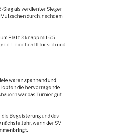
-Sieg als verdienter Sieger
en Mutzschen durch, nachdem
 um Platz 3 knapp mit 6:5
en Liemehna III für sich und
Spiele waren spannend und
 lobten die hervorragende
chauern war das Turnier gut
r die Begeisterung und das
s nächste Jahr, wenn der SV
ammenbringt.