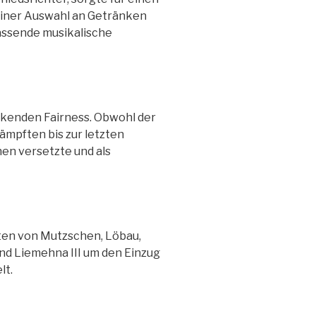
 einer Auswahl an Getränken
passende musikalische
ckenden Fairness. Obwohl der
mpften bis zur letzten
en versetzte und als
ten von Mutzschen, Löbau,
nd Liemehna III um den Einzug
lt.