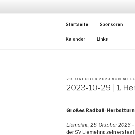
Zum
Inhalt
springen
+++ Folge uns
Startseite
Sponsoren
Kalender
Links
VERÖFFENTLICHT
29. OKTOBER 2023
VON
MFE
AM
2023-10-29 | 1. Her
Großes Radball-Herbstturni
Liemehna, 28. Oktober 2023
–
der SV Liemehna sein erstes H