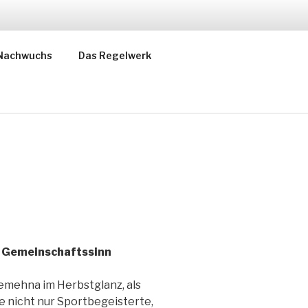
EHNA 1919
 keine Neuigkeiten! +++
Nachwuchs
Das Regelwerk
d Gemeinschaftssinn
emehna im Herbstglanz, als
ie nicht nur Sportbegeisterte,