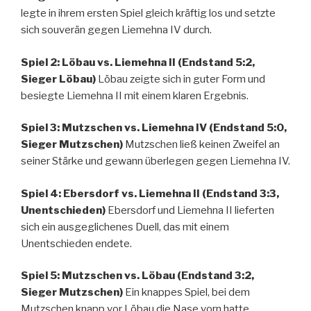
legte in ihrem ersten Spiel gleich kräftig los und setzte
sich souverän gegen Liemehna IV durch.
Spiel 2: Löbau vs. Liemehna II (Endstand 5:2,
Sieger Löbau)
Löbau zeigte sich in guter Form und
besiegte Liemehna II mit einem klaren Ergebnis.
Spiel 3: Mutzschen vs. Liemehna IV (Endstand 5:0,
Sieger Mutzschen)
Mutzschen ließ keinen Zweifel an
seiner Stärke und gewann überlegen gegen Liemehna IV.
Spiel 4: Ebersdorf vs. Liemehna II (Endstand 3:3,
Unentschieden)
Ebersdorf und Liemehna II lieferten
sich ein ausgeglichenes Duell, das mit einem
Unentschieden endete.
Spiel 5: Mutzschen vs. Löbau (Endstand 3:2,
Sieger Mutzschen)
Ein knappes Spiel, bei dem
Mutzschen knapp vor Löbau die Nase vorn hatte.