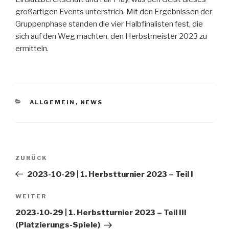
großartigen Events unterstrich. Mit den Ergebnissen der
Gruppenphase standen die vier Halbfinalisten fest, die
sich auf den Weg machten, den Herbstmeister 2023 zu
ermitteln.
KATEGORIEN
ALLGEMEIN
,
NEWS
Beitragsnavigation
ZURÜCK
Vorheriger
Beitrag
2023-10-29 | 1. Herbstturnier 2023 – Teil I
WEITER
Nächster
Beitrag
2023-10-29 | 1. Herbstturnier 2023 – Teil III
(Platzierungs-Spiele)