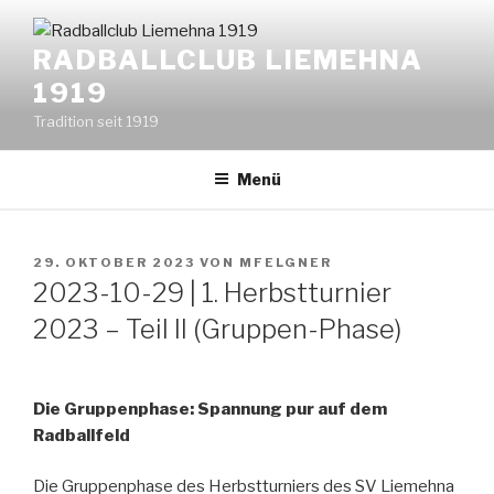
Zum
Inhalt
+++ Folge uns auf Instagr
RADBALLCLUB LIEMEHNA
springen
1919
Tradition seit 1919
Menü
VERÖFFENTLICHT
29. OKTOBER 2023
VON
MFELGNER
AM
2023-10-29 | 1. Herbstturnier
2023 – Teil II (Gruppen-Phase)
Die Gruppenphase: Spannung pur auf dem
Radballfeld
Die Gruppenphase des Herbstturniers des SV Liemehna