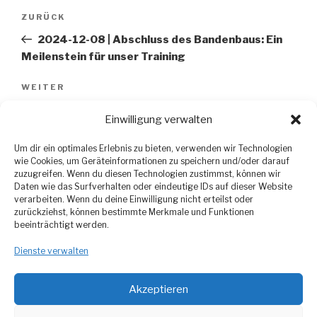
Beitragsnavigation
ZURÜCK
Vorheriger
Beitrag
2024-12-08 | Abschluss des Bandenbaus: Ein
Meilenstein für unser Training
WEITER
Nächster
Beitrag
2024-12-31 | Radball-Saison 2025: SV Liemehna
Einwilligung verwalten
startet durch – Sei dabei!
Um dir ein optimales Erlebnis zu bieten, verwenden wir Technologien
wie Cookies, um Geräteinformationen zu speichern und/oder darauf
zuzugreifen. Wenn du diesen Technologien zustimmst, können wir
Daten wie das Surfverhalten oder eindeutige IDs auf dieser Website
verarbeiten. Wenn du deine Einwilligung nicht erteilst oder
zurückziehst, können bestimmte Merkmale und Funktionen
beeinträchtigt werden.
Datenschutzerklärung
Dienste verwalten
Impressum
Akzeptieren