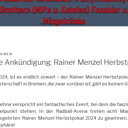
LGNER
te Ankündigung: Rainer Menzel Herbs
024, ist es endlich soweit – der Rainer Menzel Herbstpok
rschaft in Bremen, die zwar vorüber ist, gibt es keinen Gru
hna verspricht ein fantastisches Event, bei dem die fasz
telpunkt stehen. In der Radball-Arena treten acht Ma
egehrten Rainer Menzel Herbstpokal 2024 zu gewinnen.
sphäre!