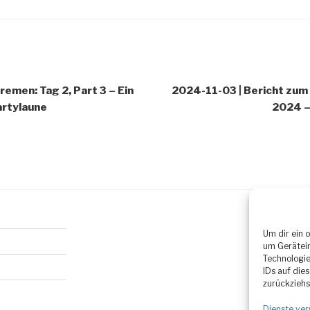
emen: Tag 2, Part 3 – Ein
2024-11-03 | Bericht zum
artylaune
2024 –
Um dir ein 
um Gerätein
Technologie
IDs auf die
zurückziehs
Dienste ver