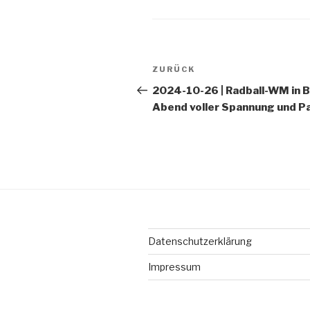
Beitragsnavigation
ZURÜCK
Vorheriger
Beitrag
2024-10-26 | Radball-WM in Br
Abend voller Spannung und P
Datenschutzerklärung
Impressum