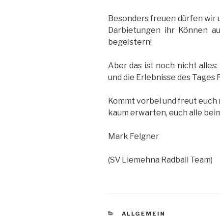
Besonders freuen dürfen wir u
Darbietungen ihr Können au
begeistern!
Aber das ist noch nicht alles
und die Erlebnisse des Tages
Kommt vorbei und freut euch 
kaum erwarten, euch alle bei
Mark Felgner
(SV Liemehna Radball Team)
KATEGORIEN
ALLGEMEIN