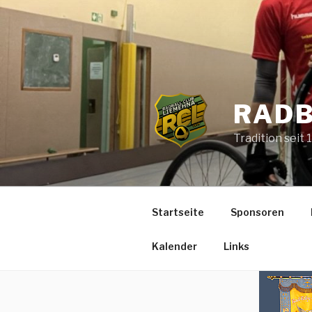
Zum
Inhalt
springen
RADB
Tradition seit 
Startseite
Sponsoren
Kalender
Links