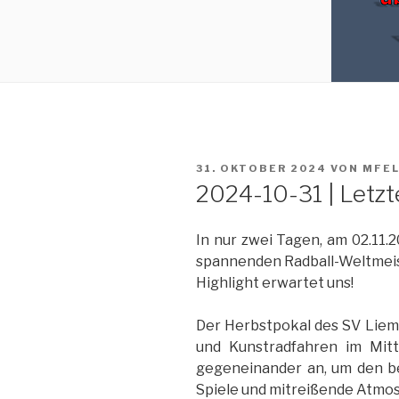
VERÖFFENTLICHT
31. OKTOBER 2024
VON
MFE
AM
2024-10-31 | Letz
In nur zwei Tagen, am 02.11.2
spannenden Radball-Weltmeiste
Highlight erwartet uns!
Der Herbstpokal des SV Lieme
und Kunstradfahren im Mit
gegeneinander an, um den b
Spiele und mitreißende Atmo