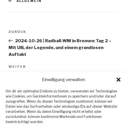
KATEGORIEN
ALLGEMEIN
Beitragsnavigation
ZURÜCK
Vorheriger
Beitrag
2024-10-26 | Radball-WM in Bremen: Tag 2 –
Mit Ulli, der Legende, und einem grandiosen
Auftakt
WEITER
Nächster
Beitrag
2024-10-26 | Radball-WM in Bremen: Tag 2, Part 3
Einwilligung verwalten
– Ein Abend voller Spannung und Partylaune
Um dir ein optimales Erlebnis zu bieten, verwenden wir Technologien
wie Cookies, um Geräteinformationen zu speichern und/oder darauf
zuzugreifen. Wenn du diesen Technologien zustimmst, können wir
Daten wie das Surfverhalten oder eindeutige IDs auf dieser Website
verarbeiten. Wenn du deine Einwilligung nicht erteilst oder
zurückziehst, können bestimmte Merkmale und Funktionen
beeinträchtigt werden.
Datenschutzerklärung