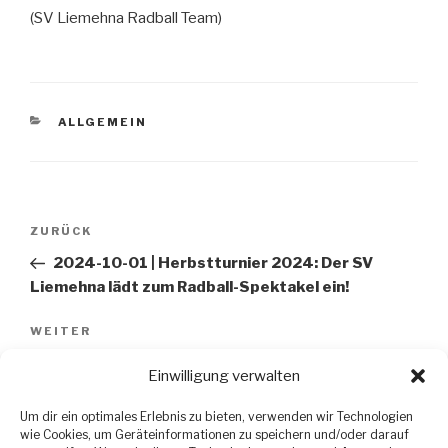
(SV Liemehna Radball Team)
KATEGORIEN
ALLGEMEIN
Beitragsnavigation
ZURÜCK
Vorheriger
Beitrag
2024-10-01 | Herbstturnier 2024: Der SV
Liemehna lädt zum Radball-Spektakel ein!
WEITER
Nächster
Beitrag
2024-10-14 | Reiner Menzel Herbstpokal 2024:
Einwilligung verwalten
Ein Tag voller Spannung und Emotionen!
Um dir ein optimales Erlebnis zu bieten, verwenden wir Technologien
wie Cookies, um Geräteinformationen zu speichern und/oder darauf