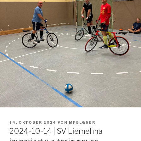
VERÖFFENTLICHT
14. OKTOBER 2024
VON
MFELGNER
AM
2024-10-14 | SV Liemehna