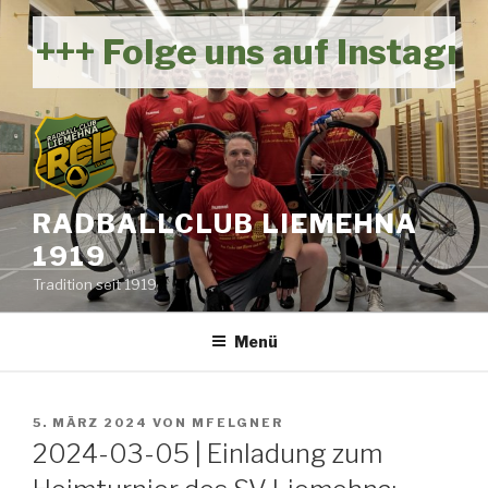
Zum
Inhalt
+++ Folge uns auf Instagram
springen
RADBALLCLUB LIEMEHNA
1919
Tradition seit 1919
Menü
VERÖFFENTLICHT
5. MÄRZ 2024
VON
MFELGNER
AM
2024-03-05 | Einladung zum