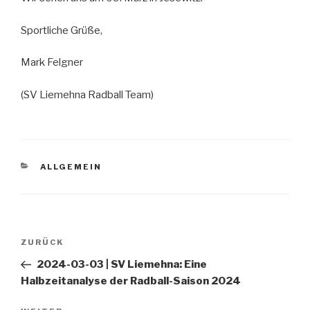
Sportliche Grüße,
Mark Felgner
(SV Liemehna Radball Team)
KATEGORIEN
ALLGEMEIN
Beitragsnavigation
ZURÜCK
Vorheriger
Beitrag
2024-03-03 | SV Liemehna: Eine
Halbzeitanalyse der Radball-Saison 2024