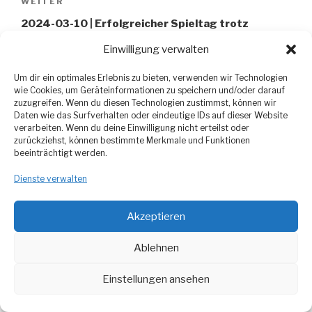
WEITER
Nächster
Beitrag
2024-03-10 | Erfolgreicher Spieltag trotz
Widrigkeiten: SV Liemehna 3 überzeugt mit
Einwilligung verwalten
Maximalpunktzahl
Um dir ein optimales Erlebnis zu bieten, verwenden wir Technologien
wie Cookies, um Geräteinformationen zu speichern und/oder darauf
zuzugreifen. Wenn du diesen Technologien zustimmst, können wir
Daten wie das Surfverhalten oder eindeutige IDs auf dieser Website
verarbeiten. Wenn du deine Einwilligung nicht erteilst oder
zurückziehst, können bestimmte Merkmale und Funktionen
beeinträchtigt werden.
Datenschutzerklärung
Dienste verwalten
Impressum
Akzeptieren
Ablehnen
Powered by WordPress
Einstellungen ansehen
PHP Code Snippets
Powered By :
XYZScripts.com