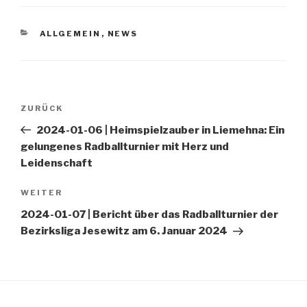
KATEGORIEN
ALLGEMEIN
,
NEWS
Beitragsnavigation
ZURÜCK
Vorheriger
Beitrag
2024-01-06 | Heimspielzauber in Liemehna: Ein
gelungenes Radballturnier mit Herz und
Leidenschaft
WEITER
Nächster
Beitrag
2024-01-07 | Bericht über das Radballturnier der
Bezirksliga Jesewitz am 6. Januar 2024