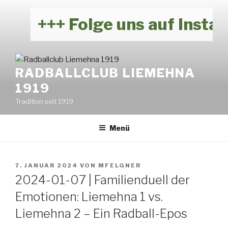
Zum
Inhalt
+++ Folge uns auf Instag
springen
RADBALLCLUB LIEMEHNA
1919
Tradition seit 1919
Menü
VERÖFFENTLICHT
7. JANUAR 2024
VON
MFELGNER
AM
2024-01-07 | Familienduell der
Emotionen: Liemehna 1 vs.
Liemehna 2 – Ein Radball-Epos