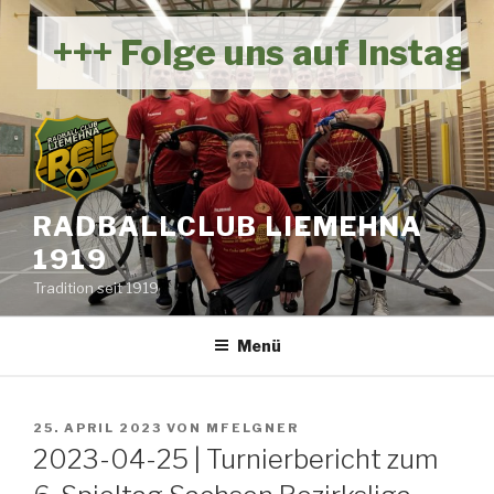
Zum
Inhalt
+++ Folge uns auf Instagr
springen
RADBALLCLUB LIEMEHNA
1919
Tradition seit 1919
Menü
VERÖFFENTLICHT
25. APRIL 2023
VON
MFELGNER
AM
2023-04-25 | Turnierbericht zum