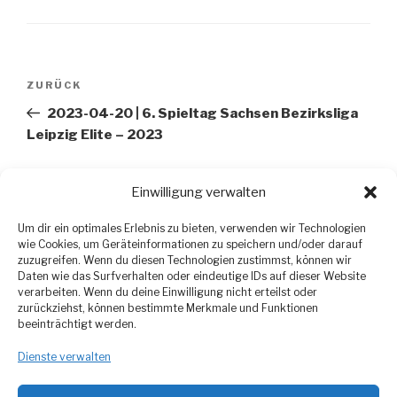
Beitragsnavigation
ZURÜCK
Vorheriger
Beitrag
2023-04-20 | 6. Spieltag Sachsen Bezirksliga
Leipzig Elite – 2023
WEITER
Nächster
Einwilligung verwalten
Beitrag
2023-04-25 | SV Liemehna rüstet weiter auf
Um dir ein optimales Erlebnis zu bieten, verwenden wir Technologien
wie Cookies, um Geräteinformationen zu speichern und/oder darauf
zuzugreifen. Wenn du diesen Technologien zustimmst, können wir
Daten wie das Surfverhalten oder eindeutige IDs auf dieser Website
verarbeiten. Wenn du deine Einwilligung nicht erteilst oder
zurückziehst, können bestimmte Merkmale und Funktionen
beeinträchtigt werden.
Datenschutzerklärung
Dienste verwalten
Impressum