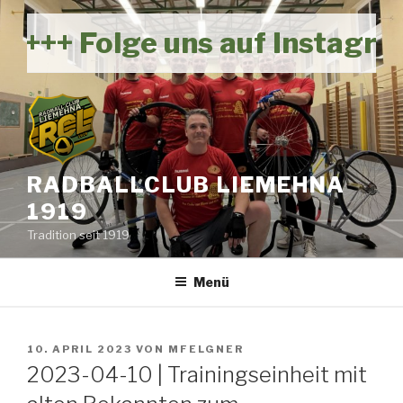
Zum
Inhalt
+++ Folge uns auf Instagram
springen
RADBALLCLUB LIEMEHNA
1919
Tradition seit 1919
Menü
VERÖFFENTLICHT
10. APRIL 2023
VON
MFELGNER
AM
2023-04-10 | Trainingseinheit mit