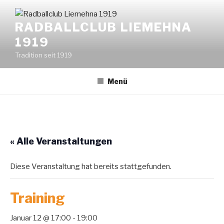
Zum
Inhalt
+++ Folge uns auf Instagr
RADBALLCLUB LIEMEHNA
springen
1919
Tradition seit 1919
Menü
« Alle Veranstaltungen
Diese Veranstaltung hat bereits stattgefunden.
Training
Januar 12 @ 17:00
-
19:00